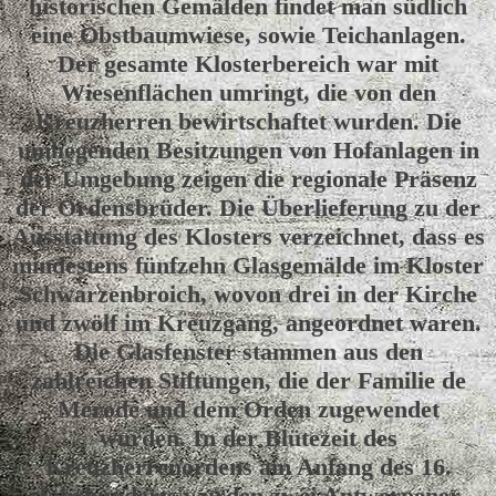
historischen Gemälden findet man südlich
eine Obstbaumwiese, sowie Teichanlagen.
Der gesamte Klosterbereich war mit
Wiesenflächen umringt, die von den
Kreuzherren bewirtschaftet wurden. Die
umliegenden Besitzungen von Hofanlagen in
der Umgebung zeigen die regionale Präsenz
der Ordensbrüder. Die Überlieferung zu der
Ausstattung des Klosters verzeichnet, dass es
mindestens fünfzehn Glasgemälde im Kloster
Schwarzenbroich, wovon drei in der Kirche
und zwölf im Kreuzgang, angeordnet waren.
Die Glasfenster stammen aus den
zahlreichen Stiftungen, die der Familie de
Merode und dem Orden zugewendet
wurden. In der Blütezeit des
Kreuzherrenordens am Anfang des 16.
Jahrhunderts wurden zwei Antwerpener