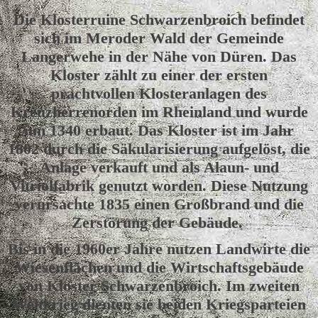
Die Klosterruine Schwarzenbroich befindet
sich im Meroder Wald der Gemeinde
Langerwehe in der Nähe von Düren. Das
Kloster zählt zu einer der ersten
prachtvollen Klosteranlagen des
Kreuzherrenorden im Rheinland und wurde
um 1340 erbaut. Das Kloster ist im Jahr
1802 durch die Säkularisierung aufgelöst, die
Anlage verkauft und als Alaun- und
Vitriolfabrik genutzt worden. Diese Nutzung
verursachte 1835 einen Großbrand und die
Zerstörung der Gebäude.
Bis in die 1960er Jahre nutzen Landwirte die
Wiesenflächen und die Wirtschaftsgebäude
von Kloster Schwarzenbroich. Im zweiten
Weltkrieg dienten sie beiden Kriegsparteien