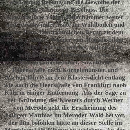
als Einquartierung und die Gewölbe der
Ruine Schutz vor Beschuss. Die
Klosteranlage verfiel danach immer weiter
und verschwindet heute im Waldboden und
unter Efeu. Den räumlichen Bezug zu dem
Sitz des Stifters Werner von Merode bildet
das Schloss Merode, welches sich etwa in
acht Kilometer Entfernung zu der
Klosterruine befindet. Sowohl die
Pilgerstraße nach Kornelimünster und
Aachen führte an dem Kloster dicht entlang
wie auch die Heerstraße von Frankfurt nach
Köln in einiger Entfernung. Aus der Sage zu
der Gründung des Klosters durch Werner
von Merode geht die Erscheinung des
heiligen Matthias im Meroder Wald hervor,
der ihm befohlen hatte an dieser Stelle im