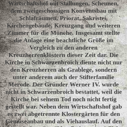
Wirtschaftshof mit Stallungen, Scheunen,
dem zweigeschossigen Konventsbau mit
Schlafräumen, Priorat, Sakristei,
Kirchengebäude, Kreuzgang und weiteren
Zimmer für die Mönche. Insgesamt stellte
die Anlage eine beachtliche Größe im
Vergleich zu den anderen
Kreuzherrenklöstern dieser Zeit dar. Die
Kirche in Schwarzenbroich diente nicht nur
den Kreuzherren als Grablege, sondern
unter anderem auch der Stifterfamilie
Merode. Der Gründer Werner IV. wurde
nicht in Schwarzenbroich bestattet, weil die
Kirche bei seinem Tod noch nicht fertig
gestellt war. Neben dem Wirtschaftshof gab
es zwei abgetrennte Klostergärten für den
Gemüseanbau und als Viehauslauf. Auf den