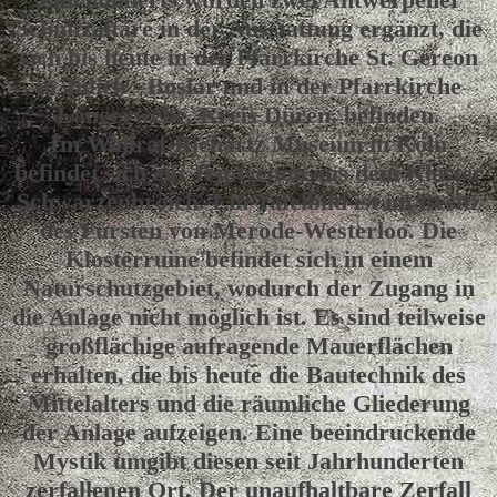
Schnitzaltäre in der Ausstattung ergänzt, die
sich bis heute in der Pfarrkirche St. Gereon
in Jülich - Boslar und in der Pfarrkirche
Langerwehe, Kreis Düren, befinden.
Im Wallraf-Richartz Museum in Köln
befindet sich ein Triptychon aus dem Kloster
Schwarzenbroich. Ein Tafelbild ist im Besitz
des Fürsten von Merode-Westerloo. Die
Klosterruine befindet sich in einem
Naturschutzgebiet, wodurch der Zugang in
die Anlage nicht möglich ist. Es sind teilweise
großflächige aufragende Mauerflächen
erhalten, die bis heute die Bautechnik des
Mittelalters und die räumliche Gliederung
der Anlage aufzeigen. Eine beeindruckende
Mystik umgibt diesen seit Jahrhunderten
zerfallenen Ort. Der unaufhaltbare Zerfall