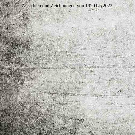
Ansichten und Zeichnungen von 1950 bis 2022.